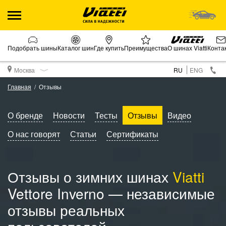
Подобрать шины
Каталог шин
Где купить
Преимущества
О шинах Viatti
Конта
Москва
RU
ENG
Главная
Отзывы
О бренде
Новости
Тесты
Отзывы
Видео
О нас говорят
Статьи
Сертификаты
Отзывы о зимних шинах
Viatti
Vettore Inverno — независимые
отзывы реальных