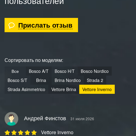
пользователей
Прислать отзыв
Сортировать по моделям:
Все
Bosco A/T
Bosco H/T
Bosco Nordico
Bosco S/T
Brina
Brina Nordico
Strada 2
Strada Asimmetrico
Vettore Brina
Vettore Inverno
Андрей Финстов
31 июля 2026
Vettore Inverno