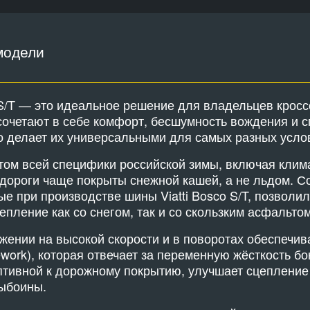
модели
 S/T — это идеальное решение для владельцев крос
очетают в себе комфорт, бесшумность вождения и 
то делает их универсальными для самых разных усло
том всей специфики российской зимы, включая клим
 дороги чаще покрыты снежной кашей, а не льдом. 
е при производстве шины Viatti Bosco S/T, позволи
цепление как со снегом, так и со скользким асфальтом
ении на высокой скорости и в поворотах обеспечив
framework), которая отвечает за переменную жёсткость 
даптивной к дорожному покрытию, улучшает сцепление
выбоины.