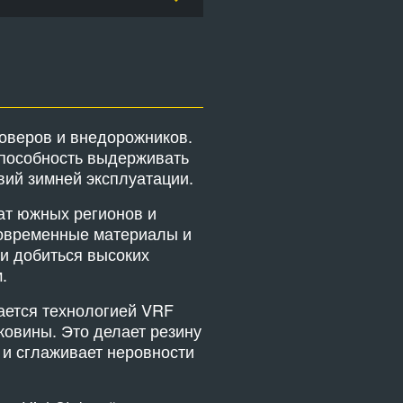
соверов и внедорожников.
способность выдерживать
вий зимней эксплуатации.
ат южных регионов и
Современные материалы и
ли добиться высоких
.
ается технологией VRF
боковины. Это делает резину
 и сглаживает неровности