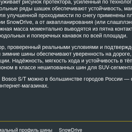
уживает рисунок протектора, усиленный по технолог
ольные ряды шашек обеспечивают устойчивость, ма
Для улучшенной проходимости по снегу применены п
ии SnowDrive, а от аквапланирования (или слашплэ
ежная масса моментально выводятся из пятна контак
одольных и поперечных канавок по всей площади.
ыбор, проверенный реальными условиями и подтвер
 зимние шины обеспечивают уверенность на дороге,
ции. Надёжность, мягкость хода и устойчивость в тё
лоном в классе нешипованных шин для SUV-сегмента
ti Bosco S/T можно в большинстве городов России — 
интернет-магазинах.
мальный профиль шины
SnowDrive