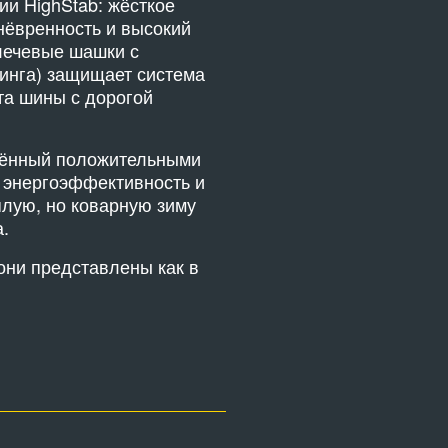
ии HighStab: жёсткое
нёвренность и высокий
лечевые шашки с
нинга) защищает система
та шины с дорогой
ждённый положительными
 энергоэффективность и
плую, но коварную зиму
.
они представлены как в