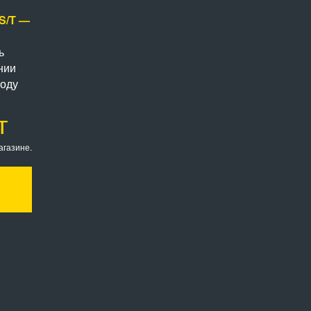
 S/T —
ь
нии
году
т
агазине.