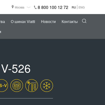
8 800 100 12 72
Москва
RU
ENG
тва
О шинах Viatti
Новости
Контакты
м
 V-526