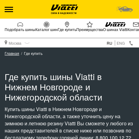
Подобрать шины
Каталог шин
Где купить
Преимущества
О шинах Viatti
Конта
Москва
RU
ENG
Главная
Где купить
Где купить шины Viatti в
Нижнем Новгороде и
Нижегородской области
Купить шины Viatti в Нижнем Новгороде и
Нижегородской области, а также уточнить цену на
зимнюю и летнюю резину Viatti Вы сможете у любого из
наших представителей в списке ниже или позвонив по
бесплатному телефону горячей линии: 8 800 100 12 72.