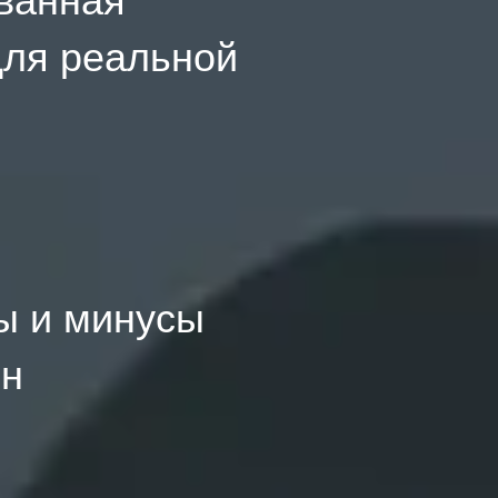
для реальной
сы и минусы
ин