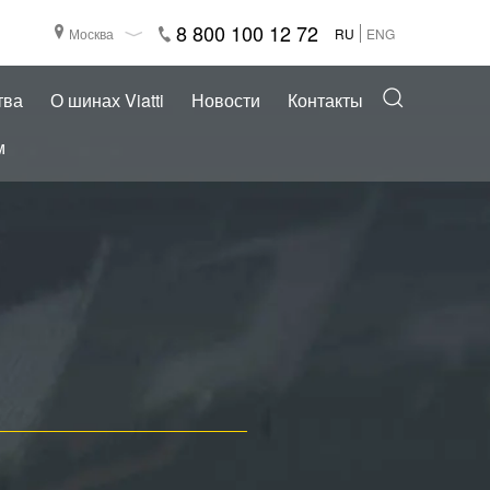
8 800 100 12 72
Москва
RU
ENG
тва
О шинах Viatti
Новости
Контакты
м