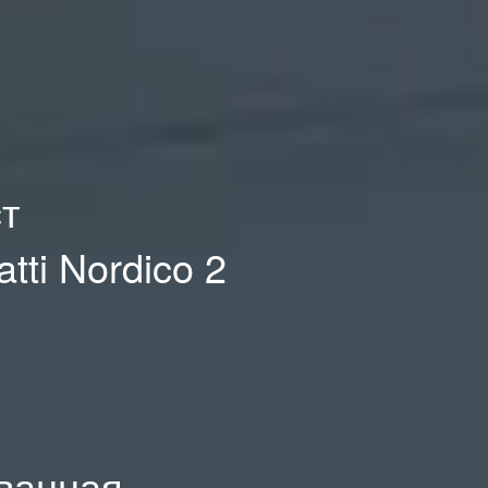
ст
ti Nordico 2
ованная