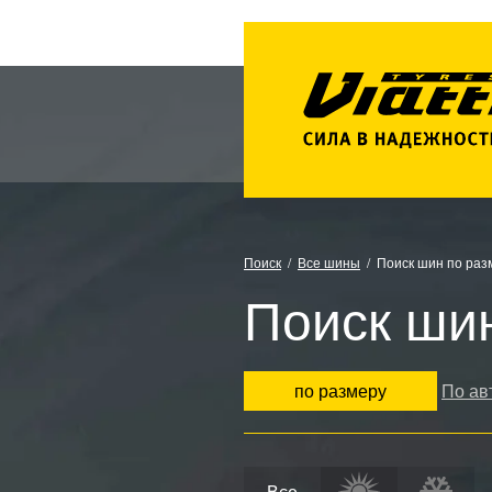
Поиск
Все шины
Поиск шин по раз
Поиск ши
по размеру
По ав
Все