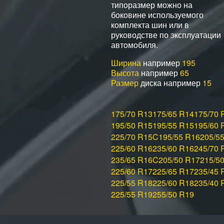
типоразмер можно на
боковине используемого
комплекта шин или в
руководстве по эксплуатации
автомобиля.
Ширина
например
195
Высота
например
65
Размер
диска например
15
175/70 R13
175/65 R14
175/70 
195/50 R15
195/55 R15
195/60 
225/70 R15C
195/55 R16
205/5
225/60 R16
235/60 R16
245/70 
235/65 R16C
205/50 R17
215/5
225/60 R17
225/65 R17
235/45 
225/55 R18
225/60 R18
235/40 
225/55 R19
255/50 R19