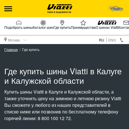
Подобрать шины
Каталог шин
Где купить
Преимущества
О шинах Viatti
Конта
Москва
RU
ENG
Главная
Где купить
Где купить шины Viatti в Калуге
и Калужской области
Купить шины Viatti в Калуге и Калужской области, а
также уточнить цену на зимнюю и летнюю резину Viatti
Вы сможете у любого из наших представителей в
списке ниже или позвонив по бесплатному телефону
горячей линии: 8 800 100 12 72.