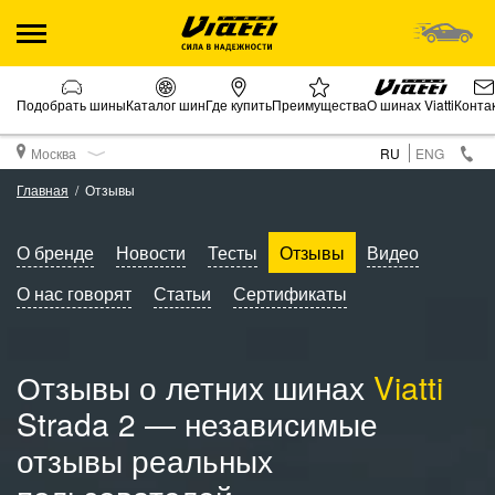
Подобрать шины
Каталог шин
Где купить
Преимущества
О шинах Viatti
Конта
Москва
RU
ENG
Главная
Отзывы
О бренде
Новости
Тесты
Отзывы
Видео
О нас говорят
Статьи
Сертификаты
Отзывы о летних шинах
Viatti
Strada 2 — независимые
отзывы реальных