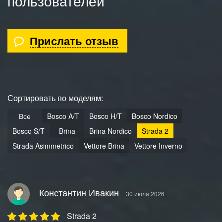
пользователей
Прислать отзыв
Сортировать по моделям:
Все
Bosco A/T
Bosco H/T
Bosco Nordico
Bosco S/T
Brina
Brina Nordico
Strada 2
Strada Asimmetrico
Vettore Brina
Vettore Inverno
Константин Ивакин
30 июля 2026
Strada 2