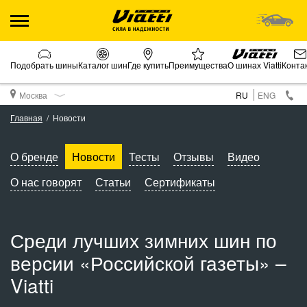
Подобрать шины
Каталог шин
Где купить
Преимущества
О шинах Viatti
Конта
Москва
RU
ENG
Главная
Новости
О бренде
Новости
Тесты
Отзывы
Видео
О нас говорят
Статьи
Сертификаты
Среди лучших зимних шин по
версии «Российской газеты» –
Viatti