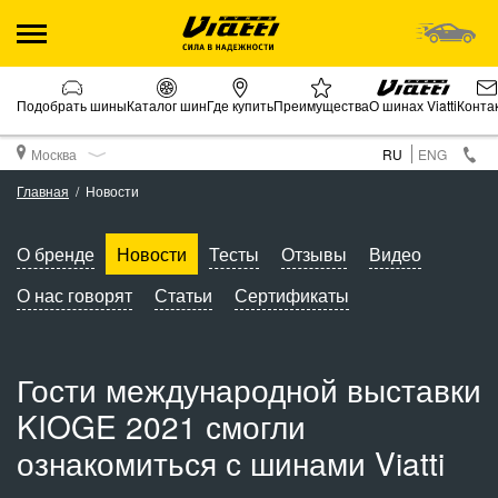
Подобрать шины
Каталог шин
Где купить
Преимущества
О шинах Viatti
Конта
Москва
RU
ENG
Главная
Новости
О бренде
Новости
Тесты
Отзывы
Видео
О нас говорят
Статьи
Сертификаты
Гости международной выставки
KIOGE 2021 смогли
ознакомиться с шинами Viatti