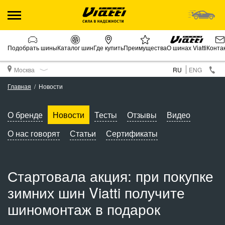
Подобрать шины
Каталог шин
Где купить
Преимущества
О шинах Viatti
Конта
Москва
RU
ENG
Главная
Новости
О бренде
Новости
Тесты
Отзывы
Видео
О нас говорят
Статьи
Сертификаты
Стартовала акция: при покупке
зимних шин Viatti получите
шиномонтаж в подарок