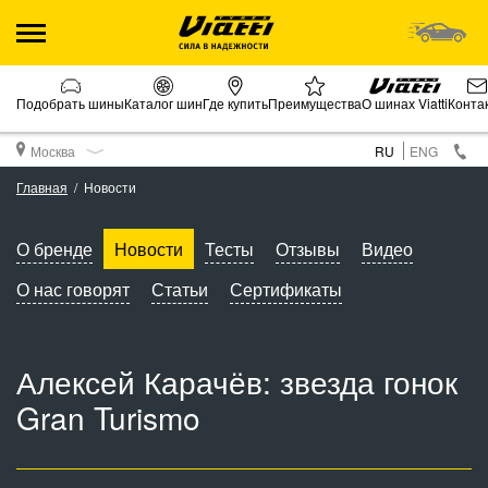
Подобрать шины
Каталог шин
Где купить
Преимущества
О шинах Viatti
Конта
Москва
RU
ENG
Главная
Новости
О бренде
Новости
Тесты
Отзывы
Видео
О нас говорят
Статьи
Сертификаты
Алексей Карачёв: звезда гонок
Gran Turismo