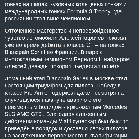
гонках на шипах, кузовных кольцевых гонках и
международных гонках Formula 3 Trophy, где
россиянин стал вице-чемпионом.
Отточенное мастерство и непревзойдённое
чувство автомобиля Алексей Карачёв показал
уже во время дебюта в классе GT – на гонках
Blancpain Sprint во Франции. В паре с
многократным чемпионом Берндом Шнайдером
Алексей дважды покорил пьедестал почёта.
Домашний этап Blancpain Series в Москве стал
настоящим триумфом для пилота. Победу в
классе Pro-Am он одержал даже несмотря на
случившуюся накануне аварию с его
неизменным болидом - ярко-жёлтым Mercedes
SLS AMG GT3 . Благодаря слаженным
действиям команды Viatti суперкар был быстро
приведён в порядок и доставил своих пилотов
на заслуженное первое место в квалификации.