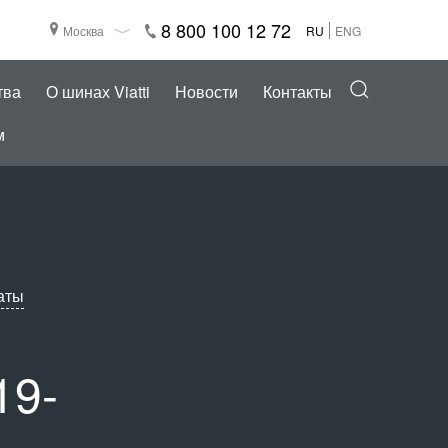
8 800 100 12 72
Москва
RU
ENG
тва
О шинах Viatti
Новости
Контакты
м
аты
19-