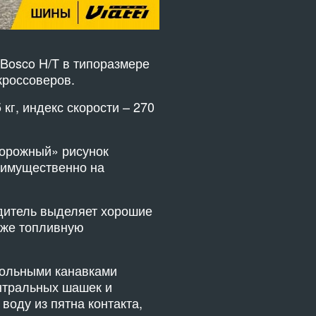
 Bosco H/T в типоразмере
кроссоверов.
кг, индекс скорости – 270
дорожный» рисунок
еимущественно на
дитель выделяет хорошие
кже топливную
одольными канавками
нтральных шашек и
воду из пятна контакта,