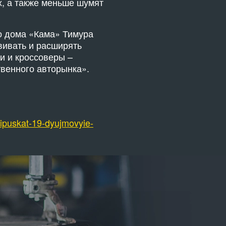
х, а также меньше шумят
го дома «Кама» Тимура
вивать и расширять
ки и кроссоверы –
венного авторынка».
vyipuskat-19-dyujmovyie-