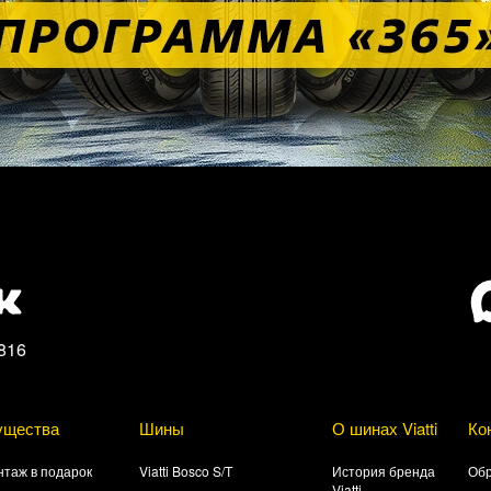
816
ущества
Шины
О шинах Viatti
Ко
таж в подарок
Viatti Bosco S/T
История бренда
Обр
Viatti