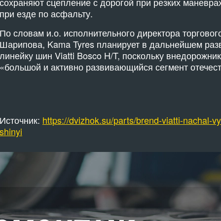
сохраняют сцепление с дорогой при резких маневра
при езде по асфальту.
По словам и.о. исполнительного директора торгово
Шарипова, Kama Tyres планирует в дальнейшем раз
линейку шин Viatti Bosco H/T, поскольку внедорожни
«большой и активно развивающийся сегмент отечест
Источник:
https://dvizhok.su/parts/brend-viatti-nachal-
shinyi