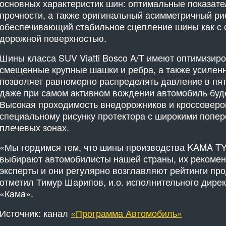
основных характеристик шин: оптимальные показате
прочности, а также оригинальный асимметричный ри
обеспечивающий стабильное сцепление шины как с су
дорожной поверхностью.
Шины класса SUV Viatti Bosco A/T имеют оптимизиро
смещенные крупные шашки и ребра, а также усилен
позволяет равномерно распределять давление в пятн
даже при самом активном вождении автомобиль буде
Высокая проходимость внедорожников и кроссоверо
специальному рисунку протектора с широкими попе
плечевых зонах.
«Мы гордимся тем, что шины производства KAMA TY
выбирают автомобилисты нашей страны, их рекоме
эксперты и они регулярно возглавляют рейтинги про
отметил Тимур Шарипов, и.о. исполнительного дире
«Кама».
Источник: канал
«Программа Автомобиль»