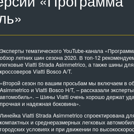
версии «Программа
ль»
Эксперты тематического YouTube-канала «Программ
обзор летних шин сезона 2020. В топ-12 рекоменду
легковые Viatti Strada Asimmetrico, а также шины д
кроссоверов Viatti Bosco A/T.
«Второй сезон по вашим просьбам мы включаем в обзо
Asimmetrico и Viatti Bosco H/T, – рассказали экспер
автомобиль». – Шины Viatti очень хорошо держат уда
прочная и надежная боковина».
Линейка Viatti Strada Asimmetrico спроектирована д
компактных и среднеразмерных легковых автомобиле
городских условиях и при движении по высокоскоро