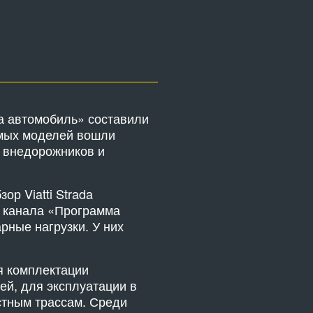
а автомобиль» составили
емых моделей вошли
ля внедорожников и
р Viatti Strada
ты канала «Программа
рные нагрузки. У них
ля комплектации
й, для эксплуатации в
стным трассам. Среди