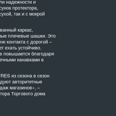
ли надежности и
сунок протектора,
хой, так и с мокрой
ванный каркас,
ные плечевые шашки. Это
е контакта с дорогой –
т ехать устойчиво.
в повышается благодаря
речными канавками в
RES из сезона в сезон
ндуют авторитетные
даж магазинов», –
ктора Торгового дома