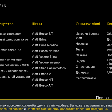
816
ущества
Шины
О шинах Viatti
Ко
таж в подарок
Viatti Bosco S/T
История бренда
Обр
Viatti
ный шиномонтаж от
Viatti Brina
Ди
Новости
Viatti Brina Nordico
Час
нная гарантия
Тесты
воп
Viatti Bosco Nordico
а
Отзывы
Пол
Viatti Vettore Brina
гии и инновации
в о
Видео
Viatti Vettore Inverno
обр
ии летних шин Viatti
О нас говорят
пер
Viatti Strada Asimmetrico
сть и безопасность
да
Дилерам
Viatti Strada 2
равильной установки
Сертификаты
Viatti Bosco H/T
Viatti Bosco A/T
Поиск по
лых посещениях), чтобы сделать сайт удобнее. Вы можете изменить это в н
зования cookies
и
Политика в отношении обработки персональных данных