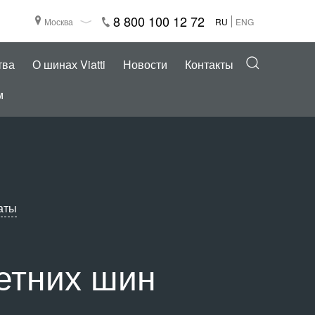
8 800 100 12 72
Москва
RU
ENG
тва
О шинах Viatti
Новости
Контакты
м
аты
летних шин