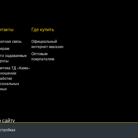
нтакты
Где купить
атная связь
Официальный
интернет-магазин
лерам
Оптовым
то задаваемые
покупателям
росы
итика ТД «Кама»
тношении
аботки
сональных
нных
 сайту
астройках