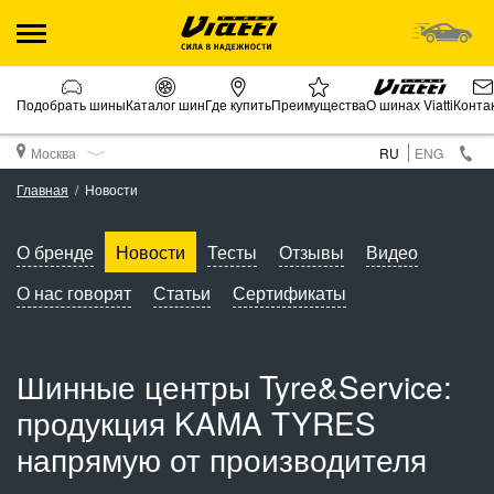
Подобрать шины
Каталог шин
Где купить
Преимущества
О шинах Viatti
Конта
Москва
RU
ENG
Главная
Новости
О бренде
Новости
Тесты
Отзывы
Видео
О нас говорят
Статьи
Сертификаты
Шинные центры Tyre&Service:
продукция KAMA TYRES
напрямую от производителя