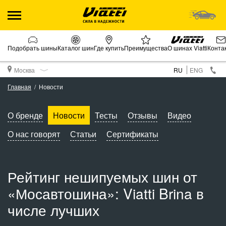
Подобрать шины
Каталог шин
Где купить
Преимущества
О шинах Viatti
Конта
Москва
RU
ENG
Главная
Новости
О бренде
Новости
Тесты
Отзывы
Видео
О нас говорят
Статьи
Сертификаты
Рейтинг нешипуемых шин от
«Мосавтошина»: Viatti Brina в
числе лучших