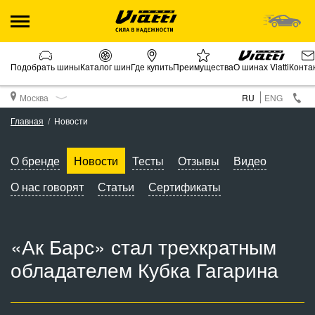
Подобрать шины
Каталог шин
Где купить
Преимущества
О шинах Viatti
Конта
Москва
RU
ENG
Главная
Новости
О бренде
Новости
Тесты
Отзывы
Видео
О нас говорят
Статьи
Сертификаты
«Ак Барс» стал трехкратным
обладателем Кубка Гагарина