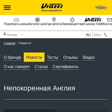
Подобрать шины
Каталог шин
Где купить
Преимущества
О шинах Viatti
Конта
Москва
RU
ENG
Главная
Новости
О бренде
Новости
Тесты
Отзывы
Видео
О нас говорят
Статьи
Сертификаты
Непокоренная Англия