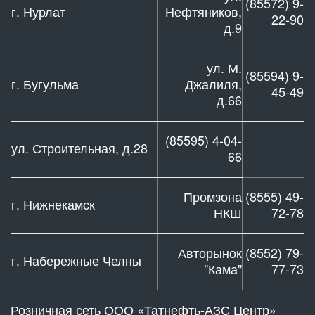
(85572) 9-
г. Нурлат
Нефтяников,
22-90
д.9
ул. М.
(85594) 9-
г. Бугульма
Джалиля,
45-49
д.66
(85595) 4-04-
ул. Строительная, д.28
66
Промзона
(8555) 49-
г. Нижнекамск
НКШ
72-78
Авторынок
(8552) 79-
г. Набережные Челны
"Кама"
77-73
Розничная сеть ООО «Татнефть-АЗС Центр»