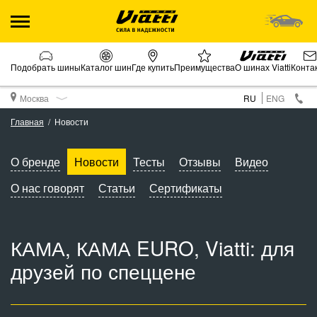
Подобрать шины
Каталог шин
Где купить
Преимущества
О шинах Viatti
Конта
Москва
RU
ENG
Главная
Новости
О бренде
Новости
Тесты
Отзывы
Видео
О нас говорят
Статьи
Сертификаты
КАМА, КАМА EURO, Viatti: для
друзей по спеццене