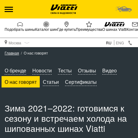
Подобрать шины
Каталог шин
Где купить
Преимущества
О шинах Viatti
Конта
Москва
RU
ENG
Главная
О нас говорят
О бренде
Новости
Тесты
Отзывы
Видео
О нас говорят
Статьи
Сертификаты
Зима 2021–2022: готовимся к
сезону и встречаем холода на
шипованных шинах Viatti