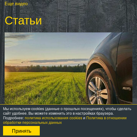
Еще видео
Статьи
Мы используем cookies (данные о прошлых посещениях), чтобы сделать
сайт удобнее. Вы можете изменить это в настройках браузера.
23 апр 2026
Подробнее:
политика использования cookies
и
Политика в отношении
Viatti Страда 2: современный подход
обработки персональных данных
к летней шине
Принять