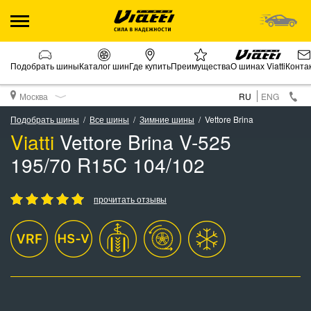
Подобрать шины
Каталог шин
Где купить
Преимущества
О шинах Viatti
Конта
Москва
RU
ENG
Подобрать шины
Все шины
Зимние шины
Vettore Brina
Viatti
Vettore Brina V-525
195/70 R15C 104/102
прочитать отзывы