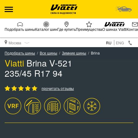
Подобрать шины
Каталог шин
Где купить
Преимущества
О шинах Viatti
Конта
Москва
RU
ENG
Подобрать шины
Все шины
Зимние шины
Brina
Viatti
Brina V-521
235/45 R17 94
прочитать отзывы