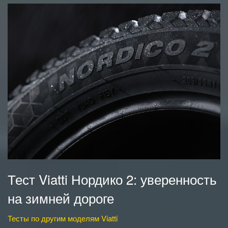
Тест Viatti Нордико 2: уверенность
на зимней дороге
Тесты по другим моделям Viatti