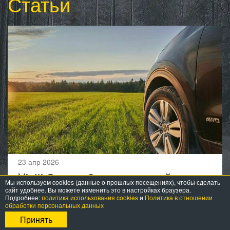
Статьи
23 апр 2026
Viatti Страда 2: современный подход
Мы используем cookies (данные о прошлых посещениях), чтобы сделать
к летней шине
сайт удобнее. Вы можете изменить это в настройках браузера.
Подробнее:
политика использования cookies
и
Политика в отношении
обработки персональных данных
Принять