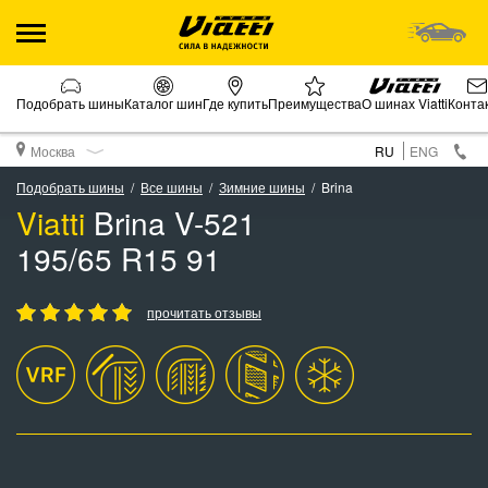
Подобрать шины
Каталог шин
Где купить
Преимущества
О шинах Viatti
Конта
Москва
RU
ENG
Подобрать шины
Все шины
Зимние шины
Brina
Viatti
Brina V-521
195/65 R15 91
прочитать отзывы