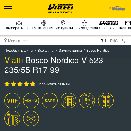
Подобрать шины
Каталог шин
Где купить
Преимущества
О шинах Viatti
Конта
Москва
RU
ENG
Подобрать шины
Все шины
Зимние шины
Bosco Nordico
Viatti
Bosco Nordico V-523
235/55 R17 99
прочитать отзывы