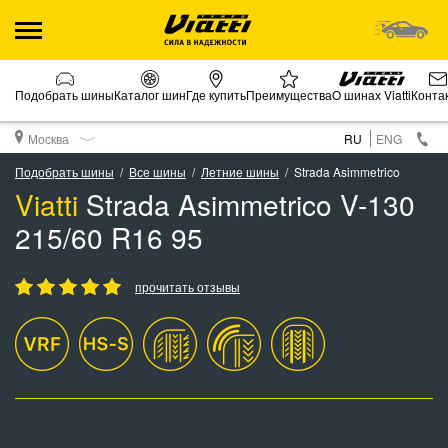
Подобрать шины
Каталог шин
Где купить
Преимущества
О шинах Viatti
Конта
Москва
RU
ENG
Подобрать шины
Все шины
Летние шины
Strada Asimmetrico
Viatti
Strada Asimmetrico V-130
215/60 R16 95
прочитать отзывы