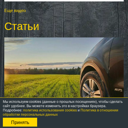
Еще видео
Статьи
Мы используем cookies (данные о прошлых посещениях), чтобы сделать
сайт удобнее. Вы можете изменить это в настройках браузера.
Подробнее:
политика использования cookies
и
Политика в отношении
23 апр 2026
обработки персональных данных
Viatti Страда 2: современный подход
Принять