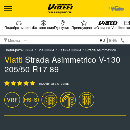
Подобрать шины
Каталог шин
Где купить
Преимущества
О шинах Viatti
Конта
Москва
RU
ENG
Подобрать шины
Все шины
Летние шины
Strada Asimmetrico
Viatti
Strada Asimmetrico V-130
205/50 R17 89
прочитать отзывы