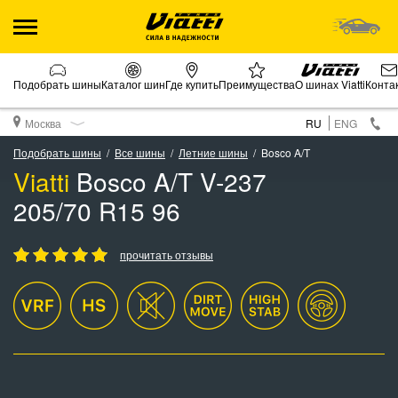
Подобрать шины
Каталог шин
Где купить
Преимущества
О шинах Viatti
Конта
Москва
RU
ENG
Подобрать шины
Все шины
Летние шины
Bosco A/T
Viatti
Bosco A/T V-237
205/70 R15 96
прочитать отзывы