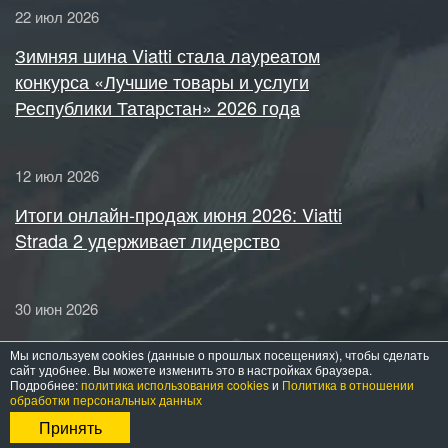
22 июл 2026
Зимняя шина Viatti стала лауреатом
конкурса «Лучшие товары и услуги
Республики Татарстан» 2026 года
12 июл 2026
Итоги онлайн-продаж июня 2026: Viatti
Strada 2 удерживает лидерство
30 июн 2026
KAMA TYRES представил шесть новых
Мы используем cookies (данные о прошлых посещениях), чтобы сделать
типоразмеров зимней шины Viatti Нордико 2
сайт удобнее. Вы можете изменить это в настройках браузера.
Подробнее:
политика использования cookies
и
Политика в отношении
обработки персональных данных
Принять
7 июн 2026