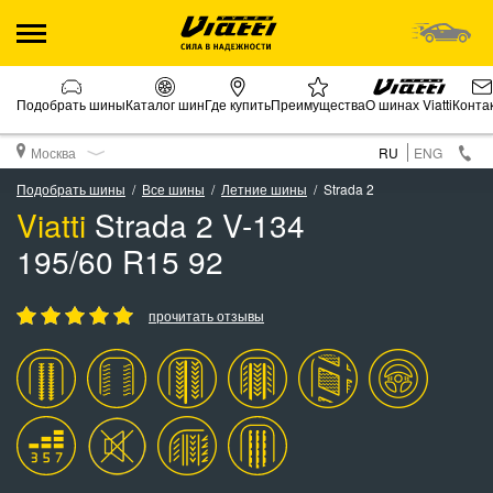
Подобрать шины
Каталог шин
Где купить
Преимущества
О шинах Viatti
Конта
Москва
RU
ENG
Подобрать шины
Все шины
Летние шины
Strada 2
Viatti
Strada 2 V-134
195/60 R15 92
прочитать отзывы