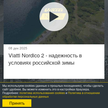
08 дек 2025
Viatti Nordico 2 - надежность в
условиях российской зимы
Мы используем cookies (данные о прошлых посещениях), чтобы сделать
Еще видео
сайт удобнее. Вы можете изменить это в настройках браузера.
Подробнее:
политика использования cookies
и
Политика в отношении
Статьи
обработки персональных данных
Принять