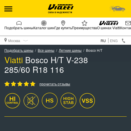
Подобрать шины
Каталог шин
Где купить
Преимущества
О шинах Viatti
Конта
Москва
RU
ENG
Подобрать шины
Все шины
Летние шины
Bosco H/T
Viatti
Bosco H/T V-238
285/60 R18 116
прочитать отзывы