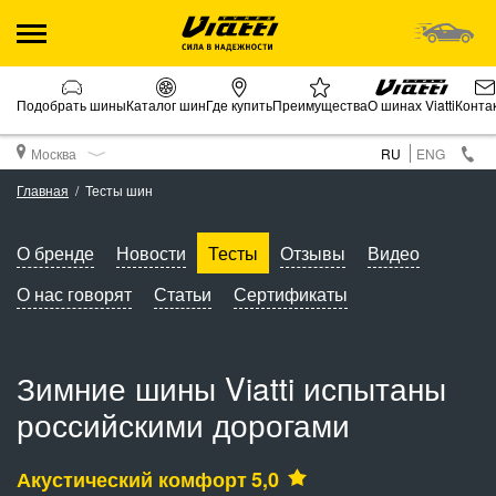
Подобрать шины
Каталог шин
Где купить
Преимущества
О шинах Viatti
Конта
Москва
RU
ENG
Главная
Тесты шин
О бренде
Новости
Тесты
Отзывы
Видео
О нас говорят
Статьи
Сертификаты
Зимние шины Viatti испытаны
российскими дорогами
Акустический комфорт
5,0