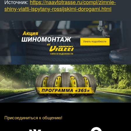
Источник:
https://naavtotrasse.ru/compl/zimnie-
shiny-viatti-ispytany-rossijskimi-dorogami.html
Присоединиться к общению!