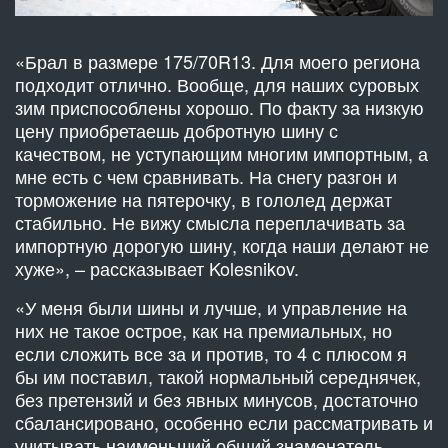
«Брал в размере 175/70R13. Для моего региона
подходит отлично. Вообще, для наших суровых
зим приспособлены хорошо. По факту за низкую
цену приобретаешь добротную шину с
качеством, не уступающим многим импортным, а
мне есть с чем сравнивать. На снегу разгон и
торможение на пятерочку, в гололед держат
стабильно. Не вижу смысла переплачивать за
импортную дорогую шину, когда наши делают не
хуже», – рассказывает Kolesnikov.
«У меня были шины и лучше, и управление на
них не такое острое, как на премиальных, но
если сложить все за и против, то 4 с плюсом я
бы им поставил, такой нормальный середнячек,
без претензий и без явных минусов, достаточно
сбалансировано, особенно если рассматривать и
учитывать наименьший общий знаменатель