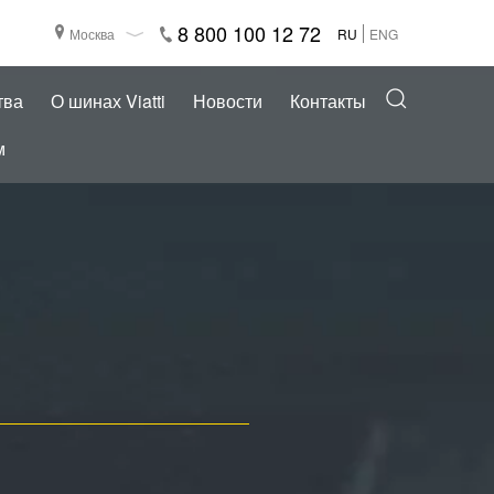
8 800 100 12 72
Москва
RU
ENG
тва
О шинах Viatti
Новости
Контакты
м