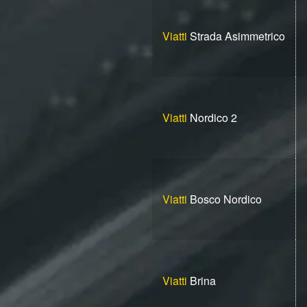
Viatti
Strada Asimmetrico
Viatti
Nordico 2
Viatti
Bosco Nordico
Viatti
Brina