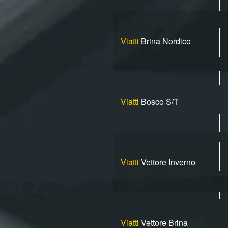
Viatti
Brina Nordico
Viatti
Bosco S/T
Viatti
Vettore Inverno
Viatti
Vettore Brina