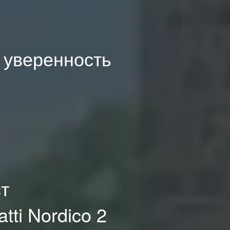
: уверенность
ст
ti Nordico 2