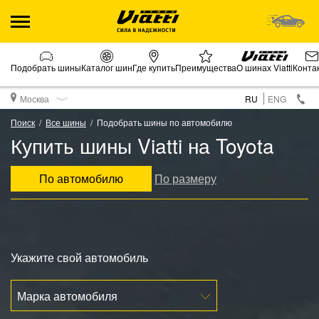
Подобрать шины
Каталог шин
Где купить
Преимущества
О шинах Viatti
Конта
Москва
RU
ENG
Поиск
Все шины
Подобрать шины по автомобилю
Купить шины Viatti на Toyota
По автомобилю
По размеру
Укажите свой автомобиль
Марка автомобиля