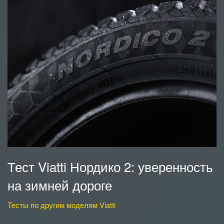
Тест Viatti Нордико 2: уверенность
на зимней дороге
Тесты по другим моделям Viatti