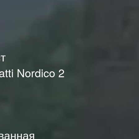
ст
ti Nordico 2
ованная