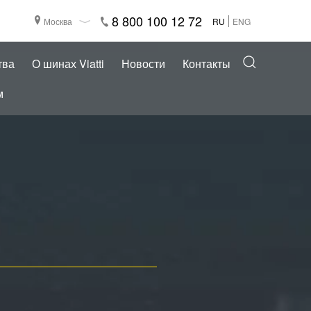
8 800 100 12 72
Москва
RU
ENG
тва
О шинах Viatti
Новости
Контакты
м