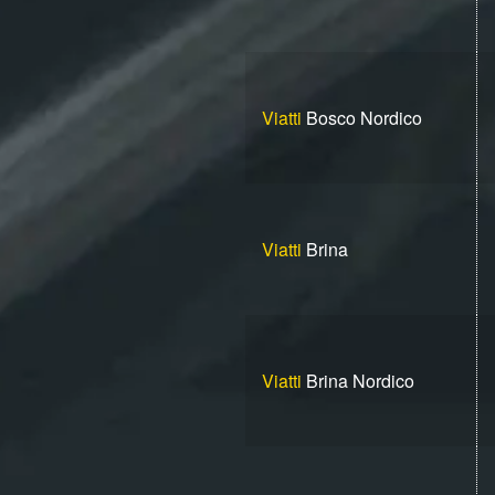
Viatti
Bosco Nordico
Viatti
Brina
Viatti
Brina Nordico