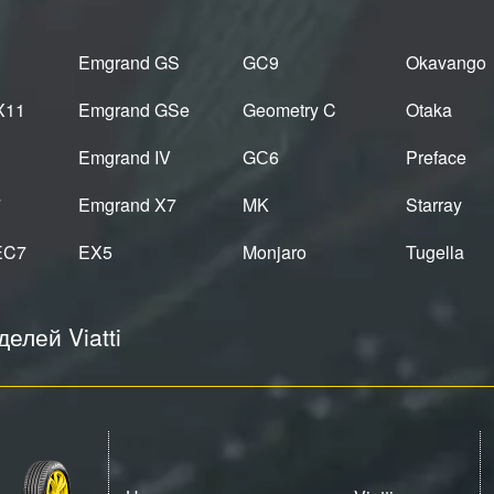
Emgrand GS
GC9
Okavango
X11
Emgrand GSe
Geometry C
Otaka
Emgrand IV
GС6
Preface
7
Emgrand X7
MK
Starray
EC7
EX5
Monjaro
Tugella
елей Viatti