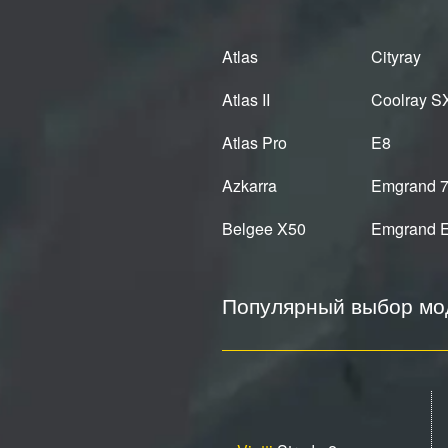
Atlas
Cityray
Atlas II
Coolray S
Atlas Pro
E8
Azkarra
Emgrand 
Belgee X50
Emgrand 
Популярный выбор мод