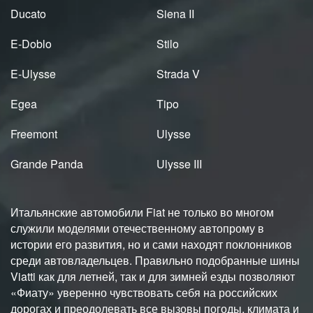
Ducato
Siena II
E-Doblo
Stilo
E-Ulysse
Strada V
Egea
Tipo
Freemont
Ulysse
Grande Panda
Ulysse III
Итальянские автомобили Fiat не только во многом
служили моделями отечественному автопрому в
истории его развития, но и сами находят поклонников
среди автовладельцев. Правильно подобранные шины
Viatti как для летней, так и для зимней езды позволяют
«Фиату» уверенно чувствовать себя на российских
дорогах и преодолевать все вызовы погоды, климата и