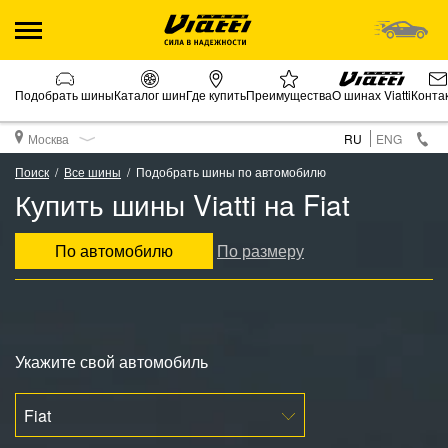
Подобрать шины
Каталог шин
Где купить
Преимущества
О шинах Viatti
Конта
Москва
RU
ENG
Поиск
Все шины
Подобрать шины по автомобилю
Купить шины Viatti на Fiat
По автомобилю
По размеру
Укажите свой автомобиль
Fiat