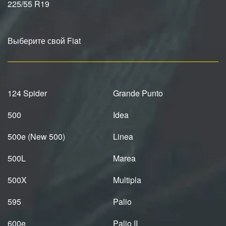
225/55 R19
Выберите свой Fiat
124 Spider
Grande Punto
500
Idea
500e (New 500)
Linea
500L
Marea
500X
Multipla
595
Palio
600e
Palio II