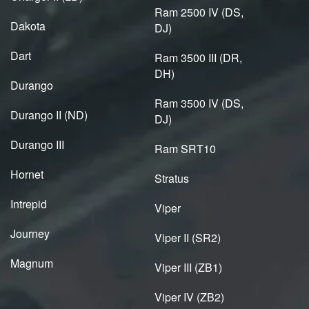
Ram 2500 IV (DS,
Dakota
DJ)
Dart
Ram 3500 III (DR,
DH)
Durango
Ram 3500 IV (DS,
Durango II (ND)
DJ)
Durango III
Ram SRT10
Hornet
Stratus
Intrepid
Viper
Journey
Viper II (SR2)
Magnum
Viper III (ZB1)
Viper IV (ZB2)