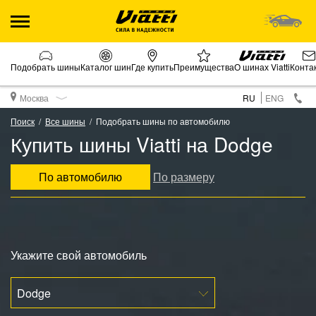
Подобрать шины
Каталог шин
Где купить
Преимущества
О шинах Viatti
Конта
Москва
RU
ENG
Поиск
Все шины
Подобрать шины по автомобилю
Купить шины Viatti на Dodge
По автомобилю
По размеру
Укажите свой автомобиль
Dodge