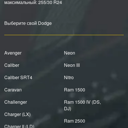
максимальный: 255/30 R24
Выберите свой Dodge
Avenger
Neon
Caliber
Neon III
Caliber SRT4
Nitro
Caravan
Ram 1500
Challenger
Ram 1500 IV (DS,
DJ)
Charger (LX)
Ram 2500
Charger II (LD)