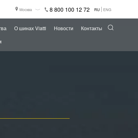
8 800 100 12 72
Москва
RU
ENG
тва
О шинах Viatti
Новости
Контакты
м