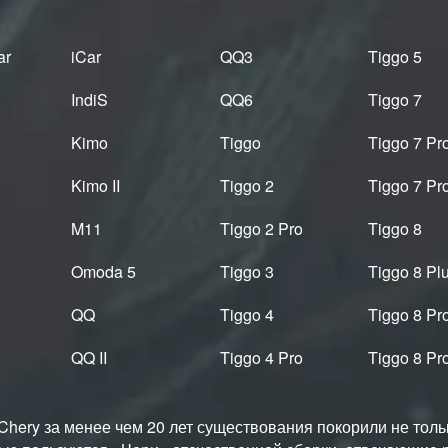
ar
iCar
QQ3
Tiggo 5
IndiS
QQ6
Tiggo 7
Kimo
Tiggo
Tiggo 7 Pr
Kimo II
Tiggo 2
Tiggo 7 Pr
M11
Tiggo 2 Pro
Tiggo 8
Omoda 5
Tiggo 3
Tiggo 8 Pl
QQ
Tiggo 4
Tiggo 8 Pr
QQ II
Tiggo 4 Pro
Tiggo 8 Pr
hery за менее чем 20 лет существования покорили не тольк