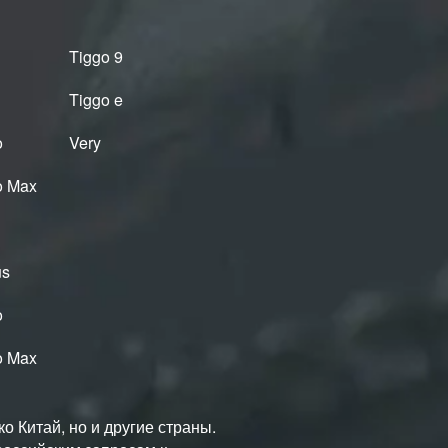
Tiggo 9
Tiggo e
o
Very
o Max
us
o
o Max
о Китай, но и другие страны.