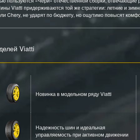
ью пользуются «Чери» отечественной сборки, отвечающие 
ины Viatti придерживаются той же стратегии: летние и зи
ли Chery, не ударят по бюджету, но ощутимо повысят комф
елей Viatti
Новинка в модельном ряду Viatti
Надежность шин и идеальная
управляемость при активном движении