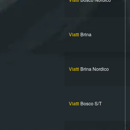
Viatti
Brina
Viatti
Brina Nordico
Viatti
Bosco S/T