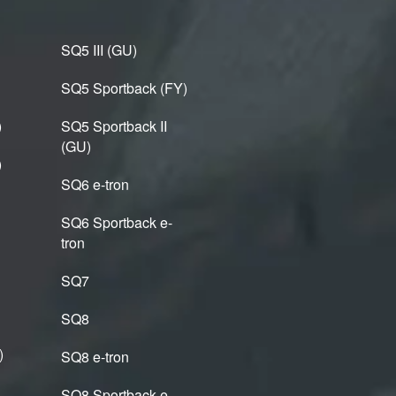
SQ5 III (GU)
SQ5 Sportback (FY)
)
SQ5 Sportback II
(GU)
)
SQ6 e-tron
SQ6 Sportback e-
tron
SQ7
SQ8
)
SQ8 e-tron
SQ8 Sportback e-