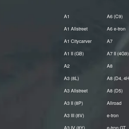
A1
A6 (C9)
A1 Allstreet
A6 e-tron
A1 Citycarver
A7
A1 II (GB)
A7 II (4G9)
A2
A8
A3 (8L)
A8 (D4, 4H
A3 Allstreet
A8 (D5)
A3 II (8P)
Allroad
A3 III (8V)
e-tron
A3 IV (8Y)
e-tron GT