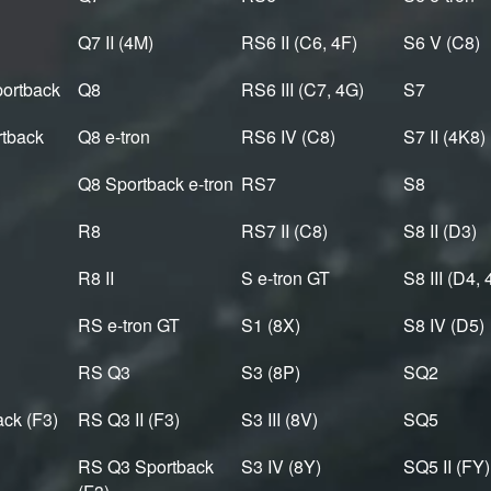
Q7 II (4M)
RS6 II (C6, 4F)
S6 V (C8)
portback
Q8
RS6 III (C7, 4G)
S7
rtback
Q8 e-tron
RS6 IV (C8)
S7 II (4K8)
Q8 Sportback e-tron
RS7
S8
R8
RS7 II (C8)
S8 II (D3)
R8 II
S e-tron GT
S8 III (D4, 
RS e-tron GT
S1 (8X)
S8 IV (D5)
RS Q3
S3 (8P)
SQ2
ck (F3)
RS Q3 II (F3)
S3 III (8V)
SQ5
RS Q3 Sportback
S3 IV (8Y)
SQ5 II (FY)