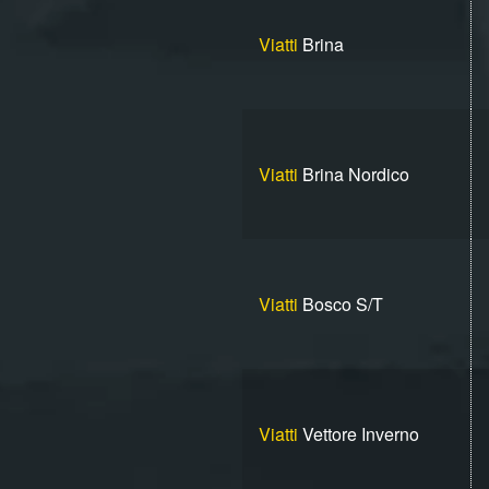
Viatti
Brina
Viatti
Brina Nordico
Viatti
Bosco S/T
Viatti
Vettore Inverno