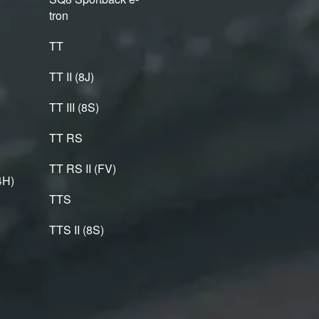
tron
TT
TT II (8J)
TT III (8S)
TT RS
TT RS II (FV)
4H)
TTS
TTS II (8S)