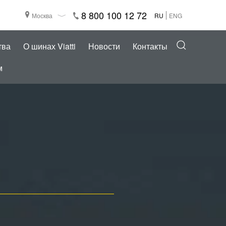
8 800 100 12 72
Москва
RU
ENG
тва
О шинах Viatti
Новости
Контакты
м