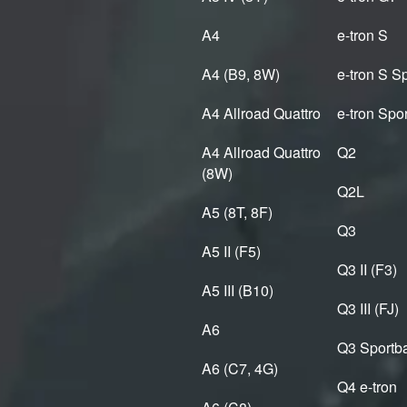
A4
e-tron S
A4 (B9, 8W)
e-tron S S
A4 Allroad Quattro
e-tron Spo
A4 Allroad Quattro
Q2
(8W)
Q2L
A5 (8T, 8F)
Q3
A5 II (F5)
Q3 II (F3)
A5 III (B10)
Q3 III (FJ)
A6
Q3 Sportba
A6 (C7, 4G)
Q4 e-tron