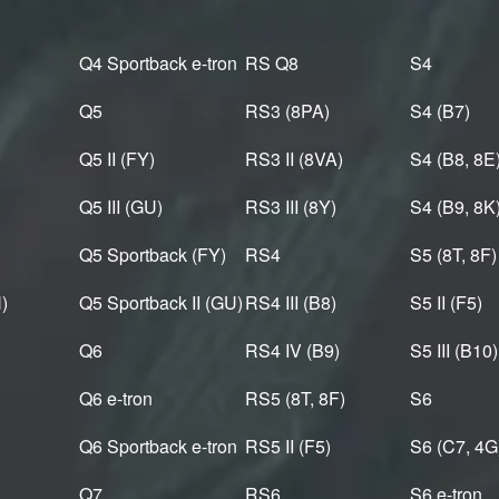
Q4 Sportback e-tron
RS Q8
S4
Q5
RS3 (8PA)
S4 (B7)
Q5 II (FY)
RS3 II (8VA)
S4 (B8, 8E
Q5 III (GU)
RS3 III (8Y)
S4 (B9, 8K
Q5 Sportback (FY)
RS4
S5 (8T, 8F)
)
Q5 Sportback II (GU)
RS4 III (B8)
S5 II (F5)
Q6
RS4 IV (B9)
S5 III (B10)
Q6 e-tron
RS5 (8T, 8F)
S6
Q6 Sportback e-tron
RS5 II (F5)
S6 (C7, 4G
Q7
RS6
S6 e-tron