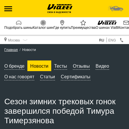
Подобрать шины
Каталог шин
Где купить
Преимущества
О шинах Viatti
Конта
Москва
RU
ENG
Главная
Новости
О бренде
Новости
Тесты
Отзывы
Видео
О нас говорят
Статьи
Сертификаты
Сезон зимних трековых гонок
завершился победой Тимура
Тимерзянова