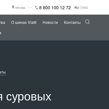
8 800 100 12 72
Москва
RU
ENG
тва
О шинах Viatti
Новости
Контакты
м
аты
ля суровых