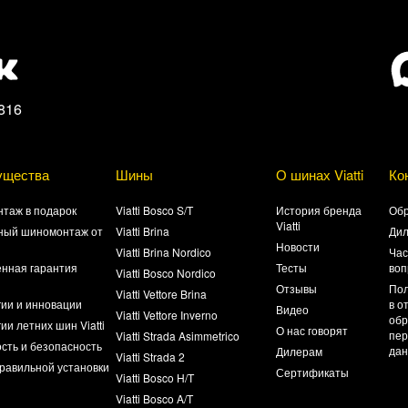
816
ущества
Шины
О шинах Viatti
Ко
таж в подарок
Viatti Bosco S/T
История бренда
Обр
Viatti
ный шиномонтаж от
Viatti Brina
Ди
Новости
Viatti Brina Nordico
Час
нная гарантия
Тесты
воп
Viatti Bosco Nordico
а
Отзывы
Пол
Viatti Vettore Brina
гии и инновации
в о
Видео
Viatti Vettore Inverno
обр
ии летних шин Viatti
О нас говорят
пер
Viatti Strada Asimmetrico
сть и безопасность
да
Дилерам
Viatti Strada 2
равильной установки
Сертификаты
Viatti Bosco H/T
Viatti Bosco A/T