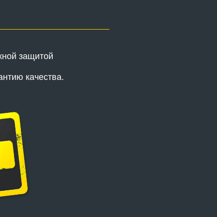
жной защитой
антию качества.