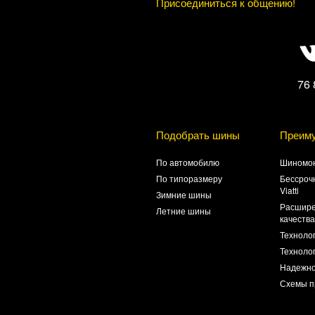
Присоединиться к общению!
76 
Подобрать шины
Преим
По автомобилю
Шиномон
По типоразмеру
Бессроч
Viatti
Зимние шины
Расшире
Летние шины
качеств
Техноло
Технолог
Надежно
Схемы п