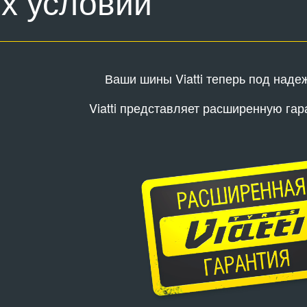
х условий
Ваши шины Viatti теперь под наде
Viatti представляет расширенную гар