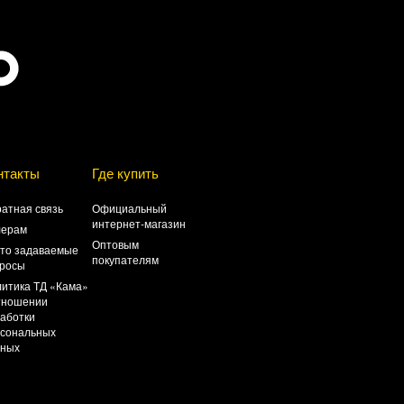
нтакты
Где купить
атная связь
Официальный
интернет-магазин
лерам
Оптовым
то задаваемые
покупателям
росы
итика ТД «Кама»
тношении
аботки
сональных
нных