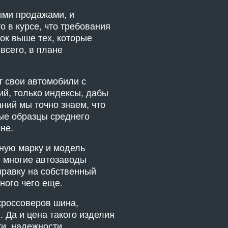
ыми продажами, и
 в курсе, что требования
ок выше тех, которые
всего, в плане
т свои автомобили с
й, только индексы, дабы
аний мы точно знаем, что
ные образцы среднего
не.
тную марку и модель
т многие автозаводы
равку на собственный
ного чего еще.
кроссоверов шина,
. Да и цена такого изделия
ти, надежности,