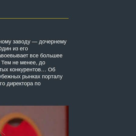
нному заводу — дочернему
дин из его
завоевывает все большее
 Тем не менее, до
итых конкурентов… Об
рубежных рынках порталу
го директора по