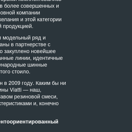
ев более совершенных и
ловной компании
елания и этой категории
й продукцией.
л модельный ряд и
аны в партнерстве с
о закуплено новейшее
анные линии, идентичные
дународные шинные
того стоило.
 в 2009 году. Каким бы ни
ны Viatti — наш,
авом резиновой смеси,
теристиками и, конечно
иентоориентированный