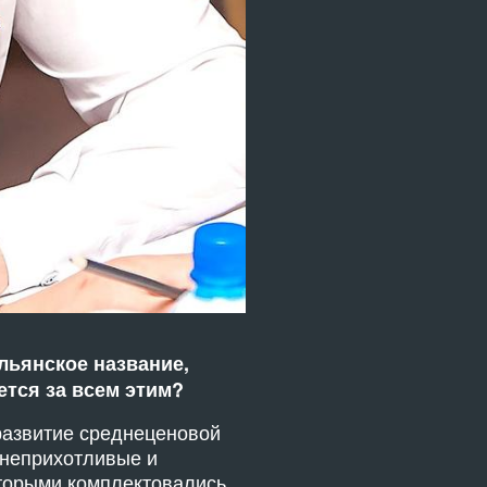
альянское название,
тся за всем этим?
 развитие среднеценовой
 неприхотливые и
орыми комплектовались