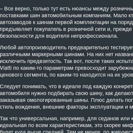
– Все верно, только тут есть нюансы между розничн
поставками шин автомобильным компаниям. Мало кто
автозаводов к шинам первой комплектации на поряд
предъявляет покупатель в розничной сети и, прежде 
безопасности для водителя непрофессионала.
Любой автопроизводитель предварительно тестируе
различными маркерными шинами. На них нет названи
исключить предвзятость. Так вот, после таких испыт
Viatti по каким-то параметрам превосходит зарубеж
ценового сегмента, по каким-то находится на их уров
Следует понимать, что в идеале под каждую конкре
автомобиля нужно подбирать свою шину, как делаю
заказывая омологированные шины. Плюс делать поп
стиль вождения, внешние факторы эксплуатации и м
Так что универсальная, например, для седанов или 
идеальная по всем характеристикам, это скорее миф
будет куда выше средней. Тем не менее, по живучес