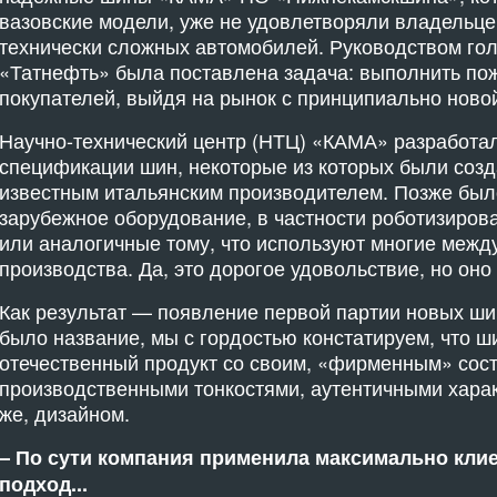
вазовские модели, уже не удовлетворяли владельц
технически сложных автомобилей. Руководством го
«Татнефть» была поставлена задача: выполнить пож
покупателей, выйдя на рынок с принципиально ново
Научно-технический центр (НТЦ) «КАМА» разработа
спецификации шин, некоторые из которых были созд
известным итальянским производителем. Позже был
зарубежное оборудование, в частности роботизиров
или аналогичные тому, что используют многие меж
производства. Да, это дорогое удовольствие, но оно 
Как результат — появление первой партии новых шин
было название, мы с гордостью констатируем, что ши
отечественный продукт со своим, «фирменным» сост
производственными тонкостями, аутентичными харак
же, дизайном.
– По сути компания применила максимально кл
подход...