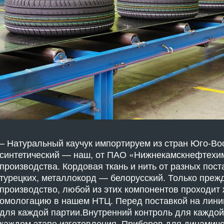
– Натуральный каучук импортируем из стран Юго-Во
синтетический — наш, от ПАО «Нижнекамскнефтехим
производства. Кордовая ткань и нить от разных пост
турецких, металлокорд — белорусский. Только прежд
производство, любой из этих компонентов проходит
омологацию в нашем НТЦ. Перед поставкой на лин
для каждой партии.Внутренний контроль для каждой
каждом этапе изготовления. Приборов для динамиче