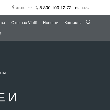
8 800 100 12 72
Москва
RU
ENG
тва
О шинах Viatti
Новости
Контакты
м
аты
Е И