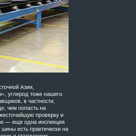
сточной Азии,
», углерод тоже нашего
авщиков, в частности,
е, чем попасть на
 жесточайшую проверку и
ию — еще одна инспекция
 шины есть практически на
ских и статических