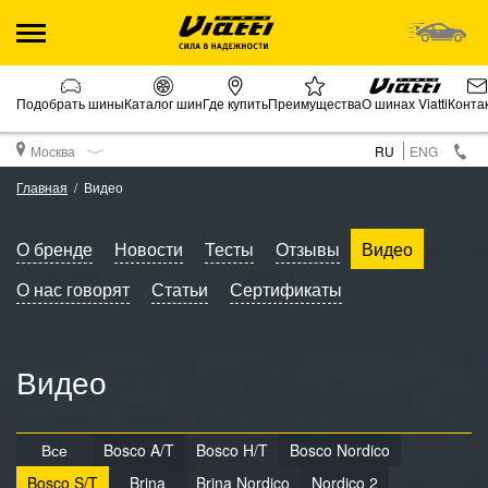
Подобрать шины
Каталог шин
Где купить
Преимущества
О шинах Viatti
Конта
Москва
RU
ENG
Главная
Видео
О бренде
Новости
Тесты
Отзывы
Видео
О нас говорят
Статьи
Сертификаты
Видео
Все
Bosco A/T
Bosco H/T
Bosco Nordico
Bosco S/T
Brina
Brina Nordico
Nordico 2