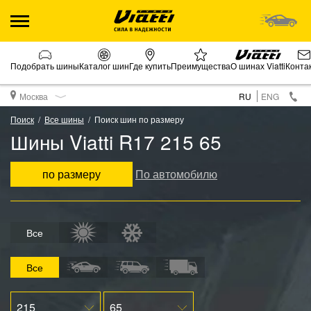
Подобрать шины
Каталог шин
Где купить
Преимущества
О шинах Viatti
Конта
Москва
RU
ENG
Поиск
Все шины
Поиск шин по размеру
Шины Viatti R17 215 65
по размеру
По автомобилю
Все
Все
215
65