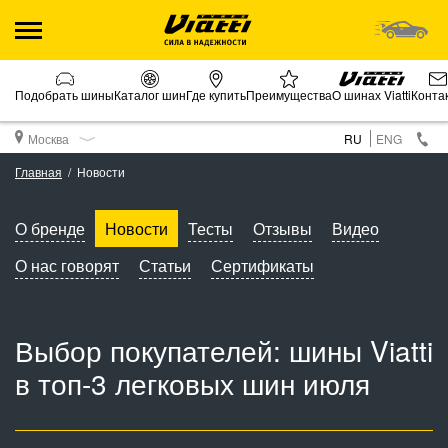
Подобрать шины
Каталог шин
Где купить
Преимущества
О шинах Viatti
Конта
Москва
RU
ENG
Главная
Новости
О бренде
Новости
Тесты
Отзывы
Видео
О нас говорят
Статьи
Сертификаты
Выбор покупателей: шины Viatti
в топ-3 легковых шин июля