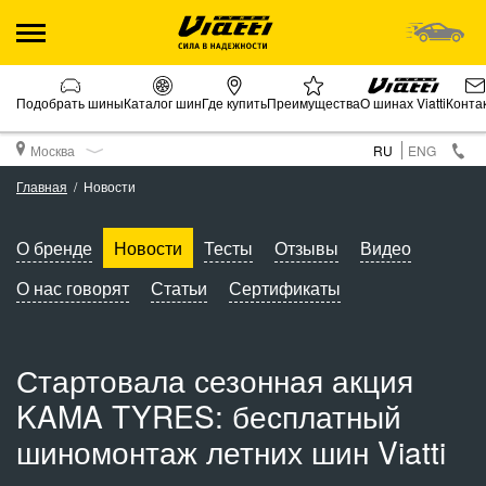
Подобрать шины
Каталог шин
Где купить
Преимущества
О шинах Viatti
Конта
Москва
RU
ENG
Главная
Новости
О бренде
Новости
Тесты
Отзывы
Видео
О нас говорят
Статьи
Сертификаты
Стартовала сезонная акция
KAMA TYRES: бесплатный
шиномонтаж летних шин Viatti