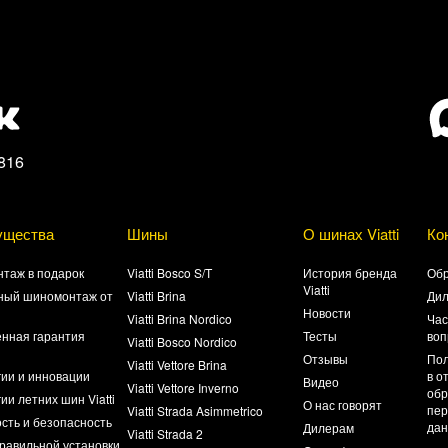
816
ущества
Шины
О шинах Viatti
Ко
таж в подарок
Viatti Bosco S/T
История бренда
Обр
Viatti
ный шиномонтаж от
Viatti Brina
Ди
Новости
Viatti Brina Nordico
Час
нная гарантия
Тесты
воп
Viatti Bosco Nordico
а
Отзывы
Пол
Viatti Vettore Brina
гии и инновации
в о
Видео
Viatti Vettore Inverno
обр
ии летних шин Viatti
О нас говорят
пер
Viatti Strada Asimmetrico
сть и безопасность
да
Дилерам
Viatti Strada 2
равильной установки