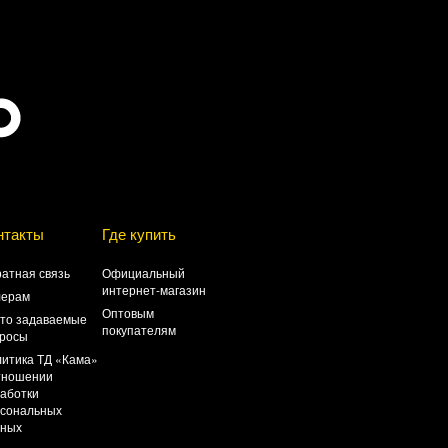
нтакты
Где купить
атная связь
Официальный
интернет-магазин
лерам
Оптовым
то задаваемые
покупателям
росы
итика ТД «Кама»
тношении
аботки
сональных
нных