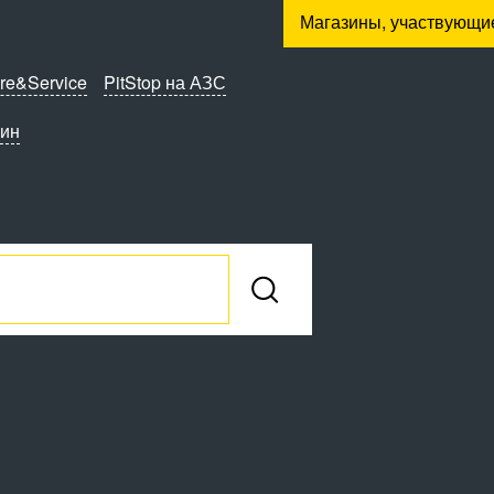
Магазины, участвующи
re&Service
PitStop на АЗС
зин