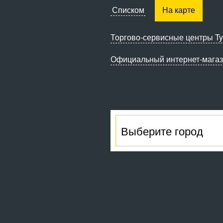
Списком
На карте
Торгово-сервисные
центры Ty
Официальный интернет-мага