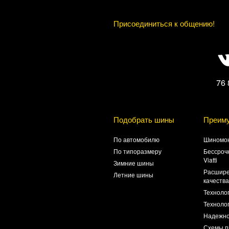
Присоединиться к общению!
76 
Подобрать шины
Преим
По автомобилю
Шиномон
По типоразмеру
Бессроч
Viatti
Зимние шины
Расшире
Летние шины
качеств
Техноло
Технолог
Надежно
Схемы п