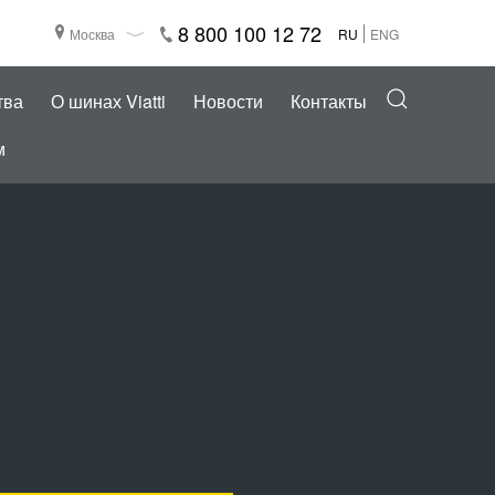
8 800 100 12 72
Москва
RU
ENG
тва
О шинах Viatti
Новости
Контакты
м