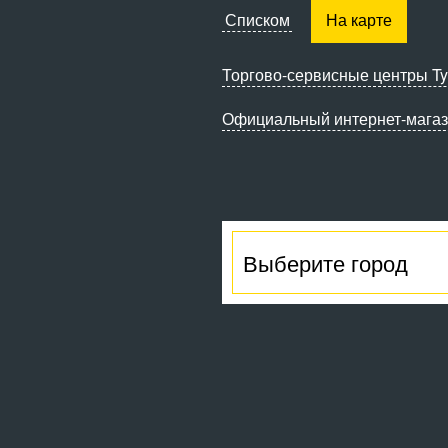
Списком
На карте
Торгово-сервисные
центры Ty
Официальный интернет-мага