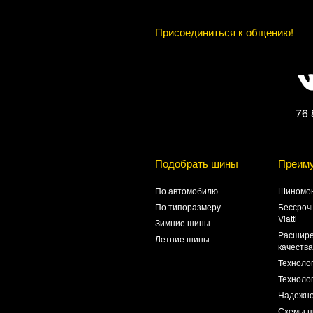
Присоединиться к общению!
76 
Подобрать шины
Преим
По автомобилю
Шиномон
По типоразмеру
Бессроч
Viatti
Зимние шины
Расшире
Летние шины
качеств
Техноло
Технолог
Надежно
Схемы п