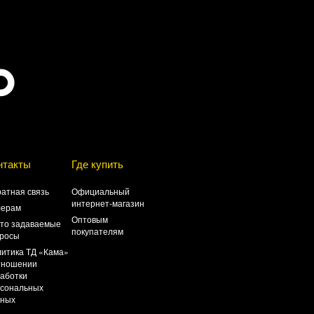
нтакты
Где купить
атная связь
Официальный
интернет-магазин
лерам
Оптовым
то задаваемые
покупателям
росы
итика ТД «Кама»
тношении
аботки
сональных
нных