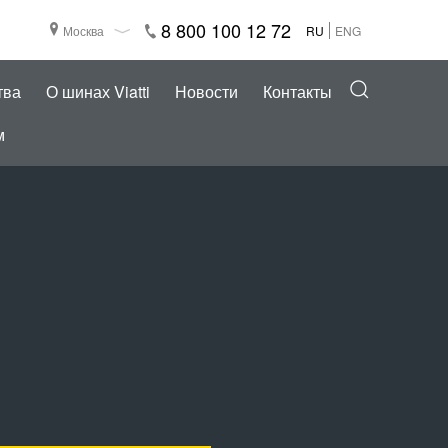
8 800 100 12 72
Москва
RU
ENG
тва
О шинах Viatti
Новости
Контакты
м