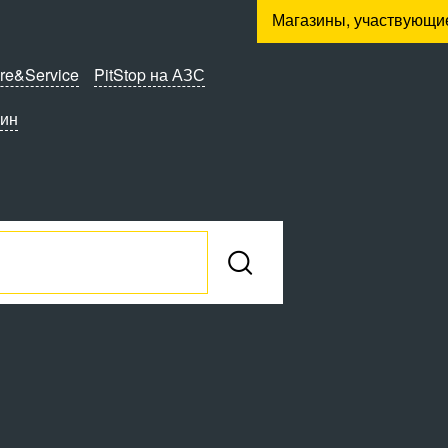
Магазины, участвующи
re&Service
PitStop на АЗС
зин