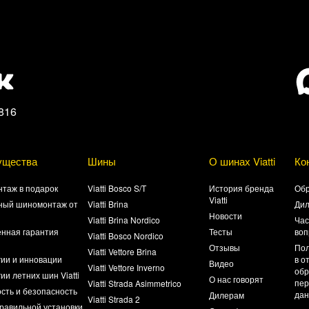
816
ущества
Шины
О шинах Viatti
Ко
таж в подарок
Viatti Bosco S/T
История бренда
Обр
Viatti
ный шиномонтаж от
Viatti Brina
Ди
Новости
Viatti Brina Nordico
Час
нная гарантия
Тесты
воп
Viatti Bosco Nordico
а
Отзывы
Пол
Viatti Vettore Brina
гии и инновации
в о
Видео
Viatti Vettore Inverno
обр
ии летних шин Viatti
О нас говорят
пер
Viatti Strada Asimmetrico
сть и безопасность
да
Дилерам
Viatti Strada 2
равильной установки