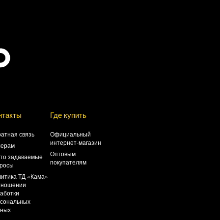
нтакты
Где купить
атная связь
Официальный
интернет-магазин
лерам
Оптовым
то задаваемые
покупателям
росы
итика ТД «Кама»
тношении
аботки
сональных
нных