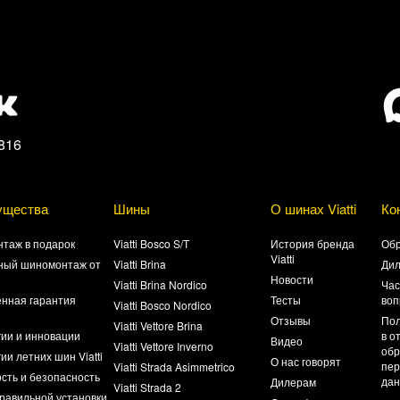
816
ущества
Шины
О шинах Viatti
Ко
таж в подарок
Viatti Bosco S/T
История бренда
Обр
Viatti
ный шиномонтаж от
Viatti Brina
Ди
Новости
Viatti Brina Nordico
Час
нная гарантия
Тесты
воп
Viatti Bosco Nordico
а
Отзывы
Пол
Viatti Vettore Brina
гии и инновации
в о
Видео
Viatti Vettore Inverno
обр
ии летних шин Viatti
О нас говорят
пер
Viatti Strada Asimmetrico
сть и безопасность
да
Дилерам
Viatti Strada 2
равильной установки