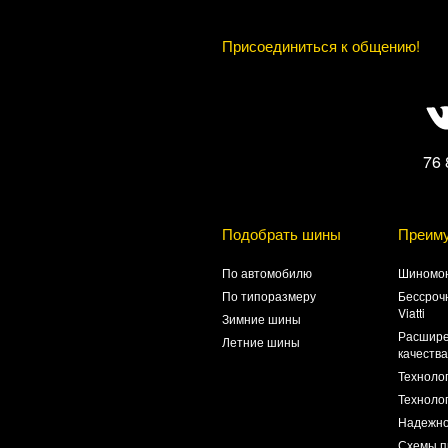
Присоединиться к общению!
76 
Подобрать шины
Преим
По автомобилю
Шиномон
По типоразмеру
Бессроч
Viatti
Зимние шины
Расшире
Летние шины
качеств
Техноло
Технолог
Надежно
Схемы п