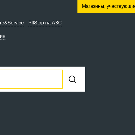
Магазины, участвующи
re&Service
PitStop на АЗС
зин