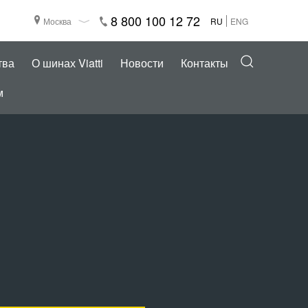
8 800 100 12 72
Москва
RU
ENG
тва
О шинах Viatti
Новости
Контакты
м