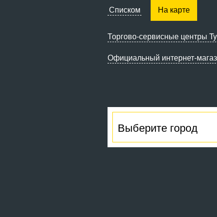
Списком
На карте
Торгово-сервисные
центры Ty
Официальный интернет-мага