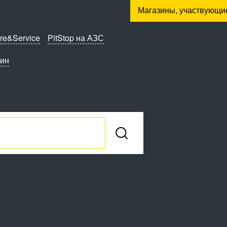
Магазины, участвующи
re&Service
PitStop на АЗС
зин