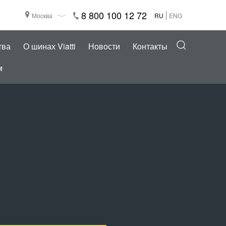
8 800 100 12 72
Москва
RU
ENG
тва
О шинах Viatti
Новости
Контакты
м