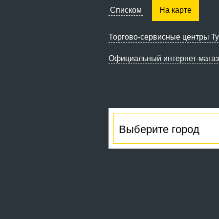
Списком
На карте
Торгово-сервисные
центры Ty
Официальный интернет-мага