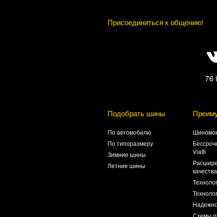
Присоединиться к общению!
76 
Подобрать шины
Преим
По автомобилю
Шиномон
По типоразмеру
Бессроч
Viatti
Зимние шины
Расшире
Летние шины
качеств
Техноло
Технолог
Надежно
Схемы п