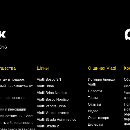
816
ущества
Шины
О шинах Viatti
Ко
таж в подарок
Viatti Bosco S/T
История бренда
Обр
Viatti
ный шиномонтаж от
Viatti Brina
Ди
Новости
Viatti Brina Nordico
Час
нная гарантия
Тесты
воп
Viatti Bosco Nordico
а
Отзывы
Пол
Viatti Vettore Brina
гии и инновации
в о
Видео
Viatti Vettore Inverno
обр
ии летних шин Viatti
О нас говорят
пер
Viatti Strada Asimmetrico
сть и безопасность
да
Дилерам
Viatti Strada 2
равильной установки