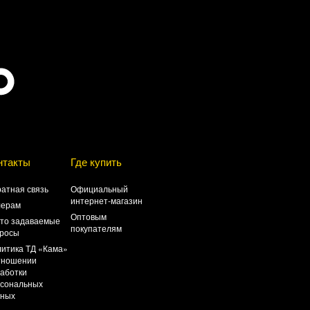
нтакты
Где купить
атная связь
Официальный
интернет-магазин
лерам
Оптовым
то задаваемые
покупателям
росы
итика ТД «Кама»
тношении
аботки
сональных
нных