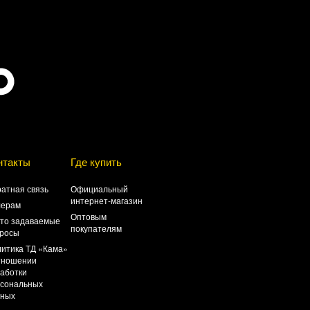
нтакты
Где купить
атная связь
Официальный
интернет-магазин
лерам
Оптовым
то задаваемые
покупателям
росы
итика ТД «Кама»
тношении
аботки
сональных
нных