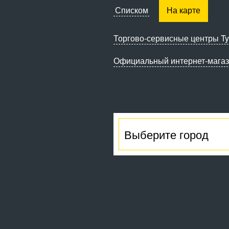
Списком
На карте
Торгово-сервисные
центры Ty
Официальный интернет-мага