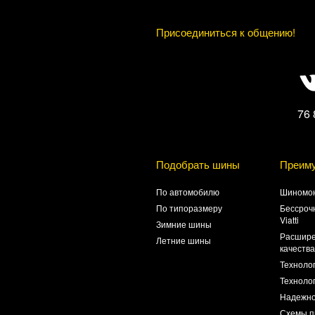
Присоединиться к общению!
76 
Подобрать шины
Преим
По автомобилю
Шиномон
По типоразмеру
Бессроч
Viatti
Зимние шины
Расшире
Летние шины
качеств
Техноло
Технолог
Надежно
Схемы п