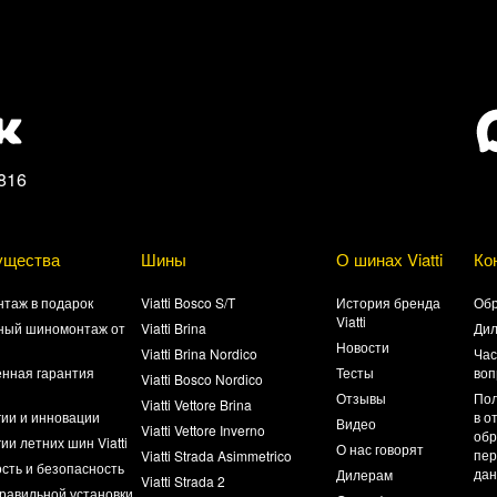
816
ущества
Шины
О шинах Viatti
Ко
таж в подарок
Viatti Bosco S/T
История бренда
Обр
Viatti
ный шиномонтаж от
Viatti Brina
Ди
Новости
Viatti Brina Nordico
Час
нная гарантия
Тесты
воп
Viatti Bosco Nordico
а
Отзывы
Пол
Viatti Vettore Brina
гии и инновации
в о
Видео
Viatti Vettore Inverno
обр
ии летних шин Viatti
О нас говорят
пер
Viatti Strada Asimmetrico
сть и безопасность
да
Дилерам
Viatti Strada 2
равильной установки