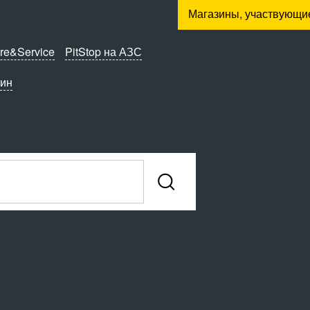
Магазины, участвующи
re&Service
PitStop на АЗС
зин