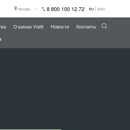
8 800 100 12 72
Москва
RU
ENG
тва
О шинах Viatti
Новости
Контакты
м