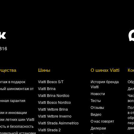
816
ущества
Шины
О шинах Viatti
Ко
таж в подарок
Viatti Bosco S/T
История бренда
Обр
Viatti
ный шиномонтаж от
Viatti Brina
Ди
Новости
Viatti Brina Nordico
Час
нная гарантия
Тесты
воп
Viatti Bosco Nordico
а
Отзывы
Пол
Viatti Vettore Brina
гии и инновации
в о
Видео
Viatti Vettore Inverno
обр
ии летних шин Viatti
О нас говорят
пер
Viatti Strada Asimmetrico
сть и безопасность
да
Дилерам
Viatti Strada 2
равильной установки