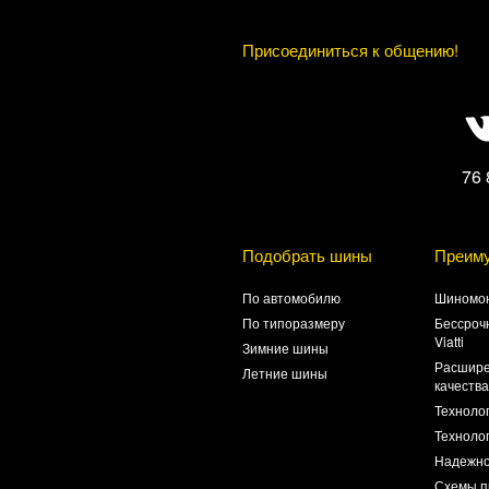
Присоединиться к общению!
76 
Подобрать шины
Преим
По автомобилю
Шиномон
По типоразмеру
Бессроч
Viatti
Зимние шины
Расшире
Летние шины
качеств
Техноло
Технолог
Надежно
Схемы п