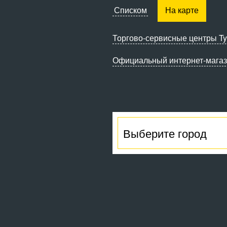
Списком
На карте
Торгово-сервисные
центры Ty
Официальный интернет-мага