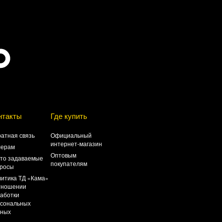
нтакты
Где купить
атная связь
Официальный
интернет-магазин
лерам
Оптовым
то задаваемые
покупателям
росы
итика ТД «Кама»
тношении
аботки
сональных
нных