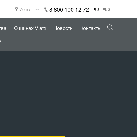
8 800 100 12 72
Москва
RU
ENG
тва
О шинах Viatti
Новости
Контакты
м