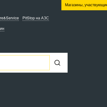
Магазины, участвующи
re&Service
PitStop на АЗС
зин