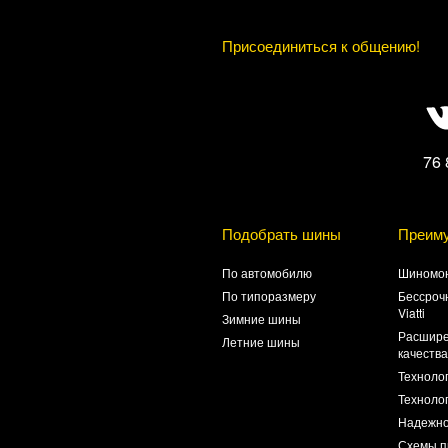
Присоединиться к общению!
76 
Подобрать шины
Преим
По автомобилю
Шиномон
По типоразмеру
Бессроч
Viatti
Зимние шины
Расшире
Летние шины
качеств
Техноло
Технолог
Надежно
Схемы п