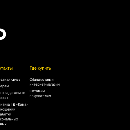
нтакты
Где купить
атная связь
Официальный
интернет-магазин
лерам
Оптовым
то задаваемые
покупателям
росы
итика ТД «Кама»
тношении
аботки
сональных
нных