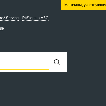
Магазины, участвующи
re&Service
PitStop на АЗС
зин