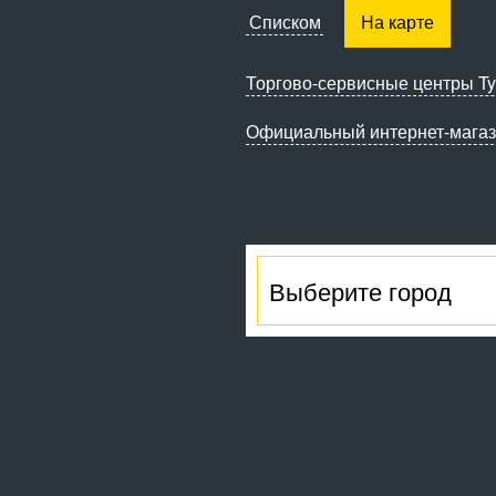
Списком
На карте
Торгово-сервисные
центры Ty
Официальный интернет-мага