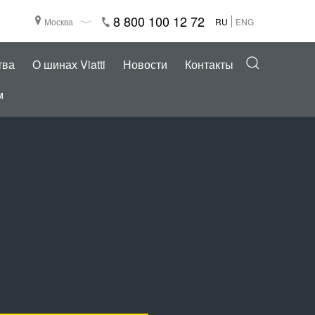
8 800 100 12 72
Москва
RU
ENG
тва
О шинах Viatti
Новости
Контакты
м