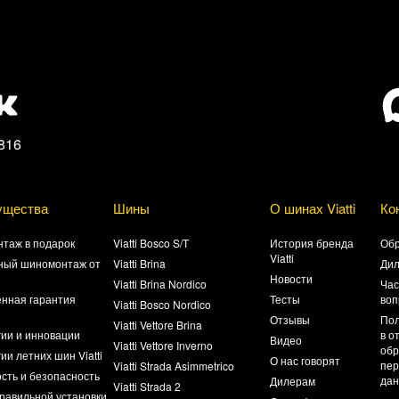
816
ущества
Шины
О шинах Viatti
Ко
таж в подарок
Viatti Bosco S/T
История бренда
Обр
Viatti
ный шиномонтаж от
Viatti Brina
Ди
Новости
Viatti Brina Nordico
Час
нная гарантия
Тесты
воп
Viatti Bosco Nordico
а
Отзывы
Пол
Viatti Vettore Brina
гии и инновации
в о
Видео
Viatti Vettore Inverno
обр
ии летних шин Viatti
О нас говорят
пер
Viatti Strada Asimmetrico
сть и безопасность
да
Дилерам
Viatti Strada 2
равильной установки